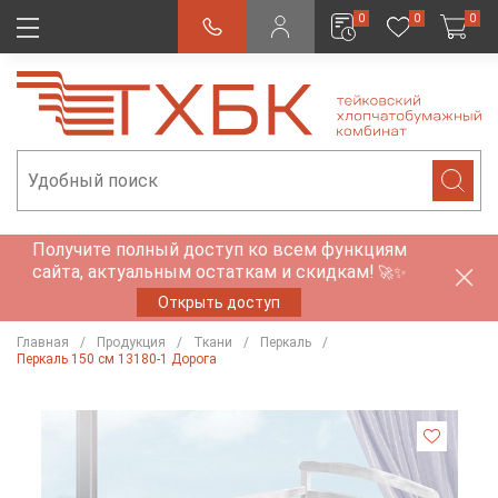
0
0
0
Получите полный доступ ко всем функциям
сайта, актуальным остаткам и скидкам!
🚀✨
Открыть доступ
Главная
Продукция
Ткани
Перкаль
Перкаль 150 см 13180-1 Дорога