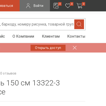
0
0
0
язаться
Войти
айс
О Компании
Клиентам
Контакты
✨
Открыть доступ
0 отзывов
ь 150 см 13322-3
ce