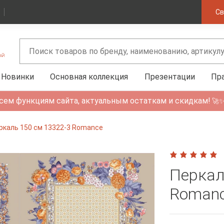
Св
Новинки
Основная коллекция
Презентации
Пр
сем функциям сайта, актуальным остаткам и скидкам!
🚀
ркаль 150 см 13322-3 Romance
Перкал
Roman