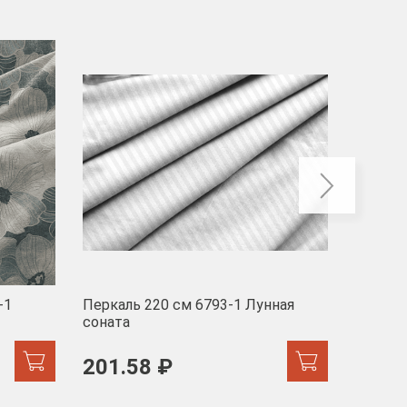
-40
-1
Перкаль 220 см 6793-1 Лунная
Муслин
соната
103 
201.58 ₽
171.44