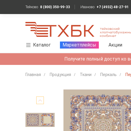
Тейково
8 (800) 350-99-33
Иваново
+7 (4932) 48-27-91
Каталог
Маркетплейсы
Акции
Получите полный доступ ко в
Главная
Продукция
Ткани
Перкаль
Пе