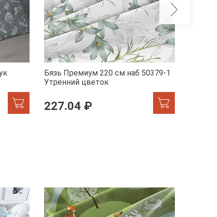
ук
Бязь Премиум 220 см наб 50379-1
Бельев
Утренний цветок
41072-
227.04 ₽
246.