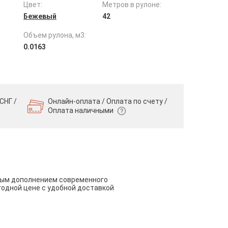
Цвет:
Метров в рулоне:
Бежевый
42
Объем рулона, м3:
0.0163
СНГ /
Онлайн-оплата / Оплата по счету /
Оплата наличными
чным дополнением современного
годной цене с удобной доставкой