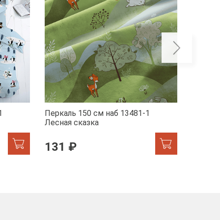
1
Перкаль 150 см наб 13481-1
Перкал
Лесная сказка
Лисята
131 ₽
131 