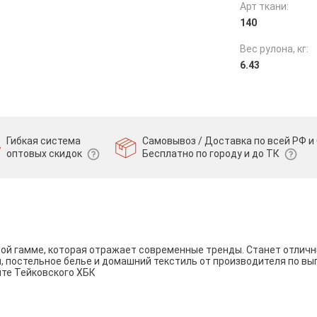
Арт ткани:
140
Вес рулона, кг:
6.43
Гибкая система
Самовывоз / Доставка по всей РФ и 
оптовых скидок
Бесплатно по городу и до ТК
вой гамме, которая отражает современные тренды. Станет отли
и, постельное белье и домашний текстиль от производителя по вы
йте Тейковского ХБК