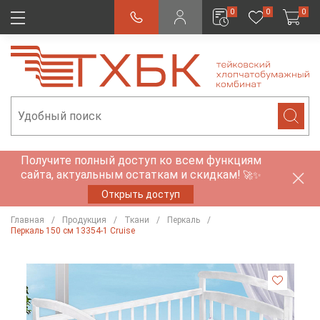
0
0
0
Получите полный доступ ко всем функциям
сайта, актуальным остаткам и скидкам!
🚀✨
Открыть доступ
Главная
Продукция
Ткани
Перкаль
Перкаль 150 см 13354-1 Cruise