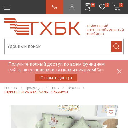
0
0
0
Получите полный доступ ко всем функциям
сайта, актуальным остаткам и скидкам!
🚀✨
Открыть доступ
Главная
Продукция
Ткани
Перкаль
Перкаль 150 см наб 13470-1 Обнимусь!