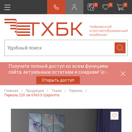
0
0
0
Получите полный доступ ко всем функциям
сайта, актуальным остаткам и скидкам!
🚀✨
Открыть доступ
Главная
Продукция
Ткани
Перкаль
Перкаль 220 см 6965-5 Шарлотта