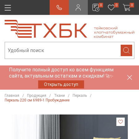
0
0
0
Получите полный доступ ко всем функциям
сайта, актуальным остаткам и скидкам!
🚀✨
Открыть доступ
Главная
Продукция
Ткани
Перкаль
Перкаль 220 см 6989-1 Пробуждение