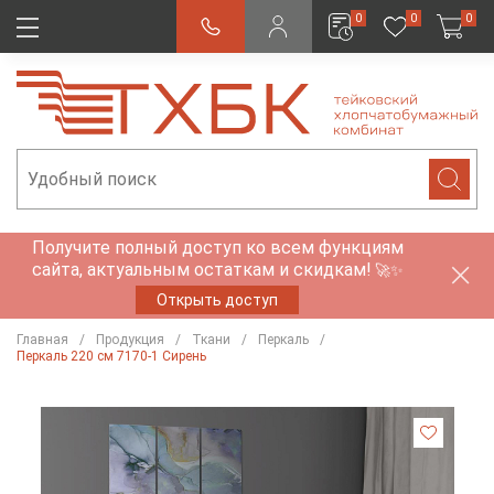
0
0
0
Получите полный доступ ко всем функциям
сайта, актуальным остаткам и скидкам!
🚀✨
Открыть доступ
Главная
Продукция
Ткани
Перкаль
Перкаль 220 см 7170-1 Сирень