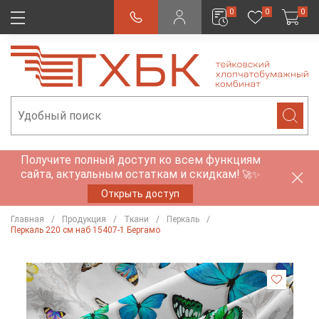
0
0
0
Получите полный доступ ко всем функциям
сайта, актуальным остаткам и скидкам!
🚀✨
Открыть доступ
Главная
Продукция
Ткани
Перкаль
Перкаль 220 см наб 15407-1 Бергамо