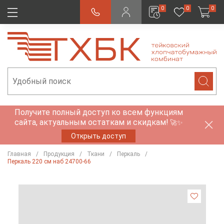
0
0
0
Получите полный доступ ко всем функциям
сайта, актуальным остаткам и скидкам!
🚀✨
Открыть доступ
Главная
Продукция
Ткани
Перкаль
Перкаль 220 см наб 24700-66