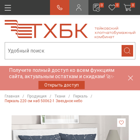
0
0
0
Получите полный доступ ко всем функциям
сайта, актуальным остаткам и скидкам!
🚀✨
Открыть доступ
Главная
Продукция
Ткани
Перкаль
Перкаль 220 см наб 50062-1 Звездное небо