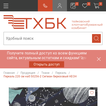
0
0
0
Получите полный доступ ко всем функциям
сайта, актуальным остаткам и скидкам!
🚀✨
Открыть доступ
Главная
Продукция
Ткани
Перкаль
Перкаль 220 см наб 50256-2 Сигман бирюзовый НЕОН