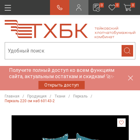
0
0
0
Получите полный доступ ко всем функциям
сайта, актуальным остаткам и скидкам!
🚀✨
Открыть доступ
Главная
Продукция
Ткани
Перкаль
Перкаль 220 см наб 60143-2