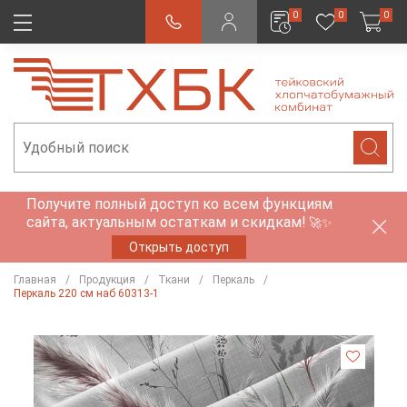
0
0
0
Получите полный доступ ко всем функциям
сайта, актуальным остаткам и скидкам!
🚀✨
Открыть доступ
Главная
Продукция
Ткани
Перкаль
Перкаль 220 см наб 60313-1