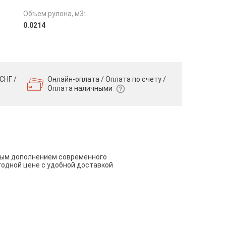
Объем рулона, м3:
0.0214
СНГ /
Онлайн-оплата / Оплата по счету /
Оплата наличными
чным дополнением современного
годной цене с удобной доставкой