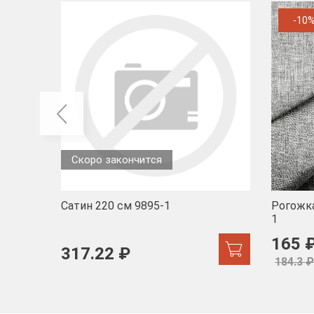
-10
Скоро закончится
Сатин 220 см 9895-1
Рогожка
1
165 
317.22 ₽
184.3 ₽