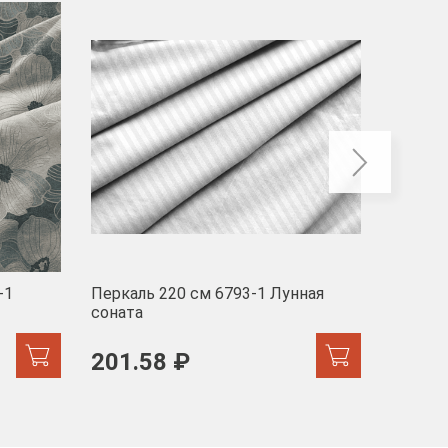
-40
-1
Перкаль 220 см 6793-1 Лунная
Муслин
соната
103 
201.58 ₽
171.44