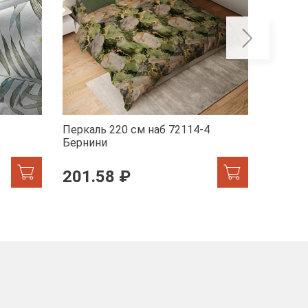
Перкаль 220 см наб 72114-4
Перкал
Бернини
Мрамор
201.58 ₽
201.