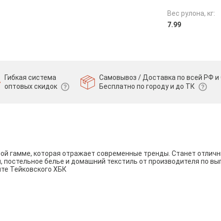
Вес рулона, кг:
7.99
Гибкая система
Самовывоз / Доставка по всей РФ и 
оптовых скидок
Бесплатно по городу и до ТК
вой гамме, которая отражает современные тренды. Станет отли
и, постельное белье и домашний текстиль от производителя по вы
йте Тейковского ХБК