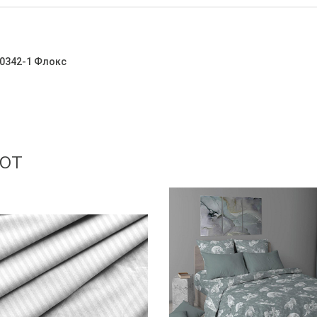
60342-1 Флокс
ют