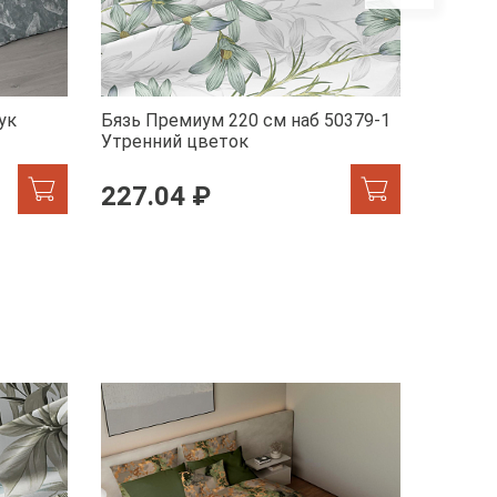
ук
Бязь Премиум 220 см наб 50379-1
Бельев
Утренний цветок
41072-
227.04 ₽
246.