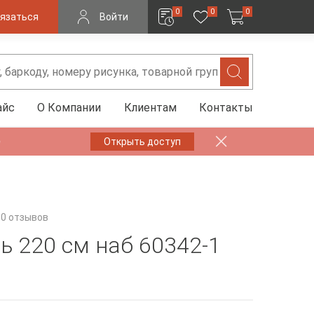
0
0
0
язаться
Войти
айс
О Компании
Клиентам
Контакты
✨
Открыть доступ
0 отзывов
ь 220 см наб 60342-1