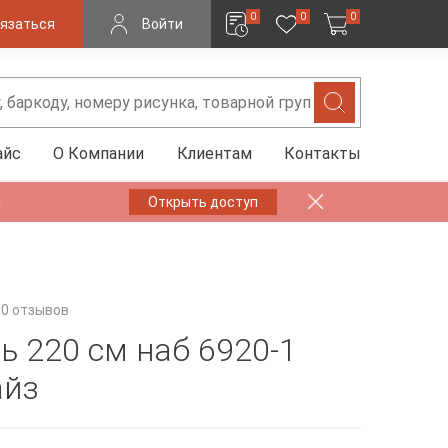
0
0
0
язаться
Войти
айс
О Компании
Клиентам
Контакты
✨
Открыть доступ
0 отзывов
ь 220 см наб 6920-1
айз