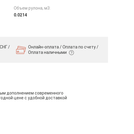
Объем рулона, м3:
0.0214
СНГ /
Онлайн-оплата / Оплата по счету /
Оплата наличными
чным дополнением современного
годной цене с удобной доставкой