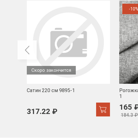
-10
Скоро закончится
Сатин 220 см 9895-1
Рогожка
1
165 
317.22 ₽
184.3 ₽