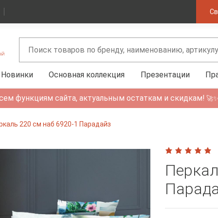
Св
Новинки
Основная коллекция
Презентации
Пр
сем функциям сайта, актуальным остаткам и скидкам!
🚀
ркаль 220 см наб 6920-1 Парадайз
Перкал
Парад