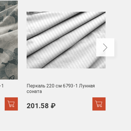
-40
-1
Перкаль 220 см 6793-1 Лунная
Муслин
соната
103 
201.58 ₽
171.44