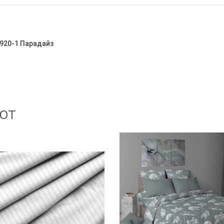
6920-1 Парадайз
ют