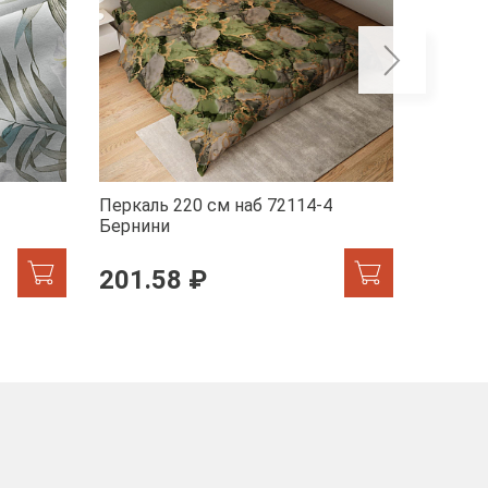
Перкаль 220 см наб 72114-4
Перкал
Бернини
Мрамор
201.58 ₽
201.