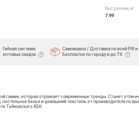
Вес рулона, кг:
7.99
Гибкая система
Самовывоз / Доставка по всей РФ и 
оптовых скидок
Бесплатно по городу и до ТК
вой гамме, которая отражает современные тренды. Станет отли
и, постельное белье и домашний текстиль от производителя по вы
йте Тейковского ХБК