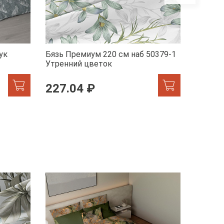
ук
Бязь Премиум 220 см наб 50379-1
Бельев
Утренний цветок
41072-
227.04 ₽
246.