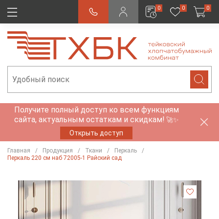
0
0
0
Получите полный доступ ко всем функциям
сайта, актуальным остаткам и скидкам!
🚀✨
Открыть доступ
Главная
Продукция
Ткани
Перкаль
Перкаль 220 см наб 72005-1 Райский сад