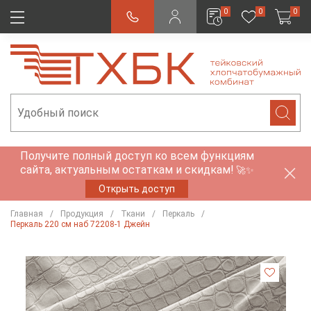
0
0
0
Получите полный доступ ко всем функциям
сайта, актуальным остаткам и скидкам!
🚀✨
Открыть доступ
Главная
Продукция
Ткани
Перкаль
Перкаль 220 см наб 72208-1 Джейн