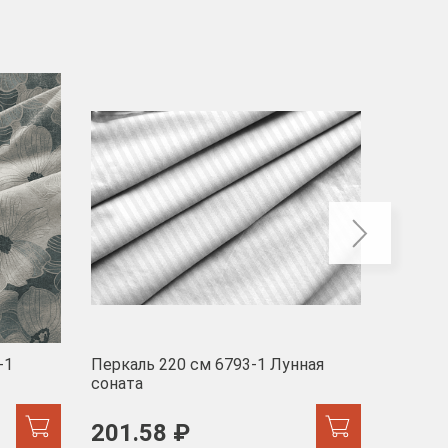
-40
-1
Перкаль 220 см 6793-1 Лунная
Муслин
соната
103 
201.58 ₽
171.44