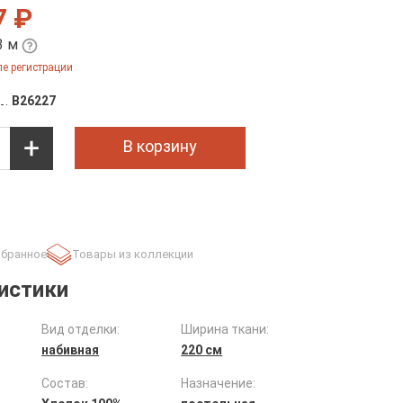
7 ₽
3 м
е регистрации
B26227
В корзину
Товары из коллекции
истики
Вид отделки:
Ширина ткани:
набивная
220 см
Состав:
Назначение: