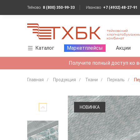
Тейково
8 (800) 350-99-33
Иваново
+7 (4932) 48-27-91
Каталог
Маркетплейсы
Акции
Получите полный доступ ко в
Главная
Продукция
Ткани
Перкаль
Пе
НОВИНКА