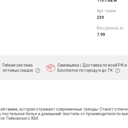
110 г/кв.м
Арт ткани:
239
Вес рулона, кг:
7.99
Гибкая система
Самовывоз / Доставка по всей РФ и 
оптовых скидок
Бесплатно по городу и до ТК
вой гамме, которая отражает современные тренды. Станет отли
и, постельное белье и домашний текстиль от производителя по вы
йте Тейковского ХБК