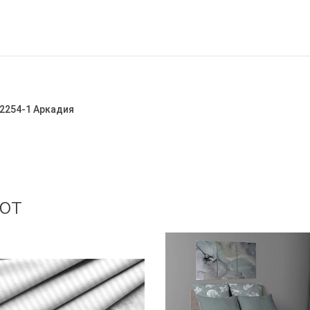
72254-1 Аркадия
ют