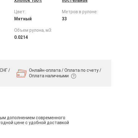
Хлопок 100%
постельная
Цвет:
Метров в рулоне:
Мятный
33
Объем рулона, м3:
0.0214
СНГ /
Онлайн-оплата / Оплата по счету /
Оплата наличными
чным дополнением современного
годной цене с удобной доставкой