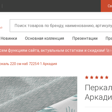
Св
Новинки
Основная коллекция
Презентации
Пр
сем функциям сайта, актуальным остаткам и скидкам!
🚀
ркаль 220 см наб 72254-1 Аркадия
Перкал
Аркади