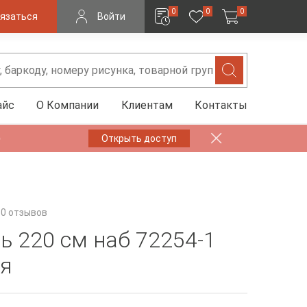
0
0
0
язаться
Войти
айс
О Компании
Клиентам
Контакты
✨
Открыть доступ
0 отзывов
ь 220 см наб 72254-1
я