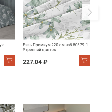
ук
Бязь Премиум 220 см наб 50379-1
Бельев
Утренний цветок
41072-
227.04 ₽
246.