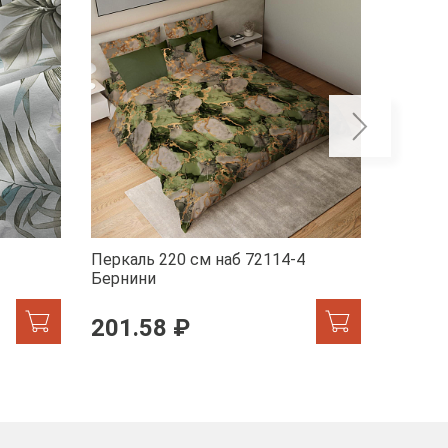
Перкаль 220 см наб 72114-4
Перкал
Бернини
Мрамор
201.58 ₽
201.