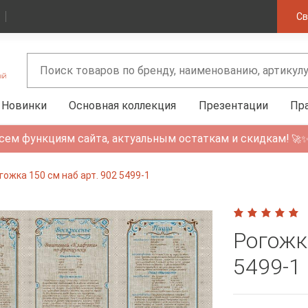
Св
Новинки
Основная коллекция
Презентации
Пр
сем функциям сайта, актуальным остаткам и скидкам!
🚀
гожка 150 см наб арт. 902 5499-1
Рогожк
5499-1