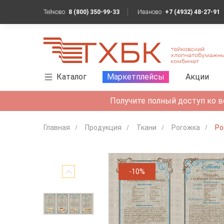
Тейково
8 (800) 350-99-33
Иваново
+7 (4932) 48-27-91
Каталог
Маркетплейсы
Акции
Получите полный доступ ко в
Главная
Продукция
Ткани
Рогожка
Ро
-10%