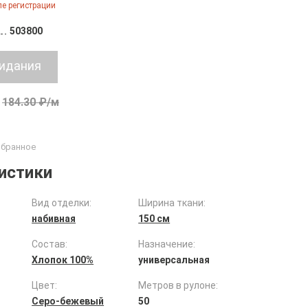
е регистрации
503800
184.30 ₽/м
истики
Вид отделки:
Ширина ткани:
набивная
150 см
Состав:
Назначение:
Хлопок 100%
универсальная
Цвет:
Метров в рулоне:
Серо-бежевый
50