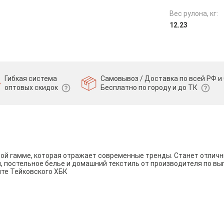
Вес рулона, кг:
12.23
Гибкая система
Самовывоз / Доставка по всей РФ и 
оптовых скидок
Бесплатно по городу и до ТК
вой гамме, которая отражает современные тренды. Станет отли
и, постельное белье и домашний текстиль от производителя по вы
йте Тейковского ХБК