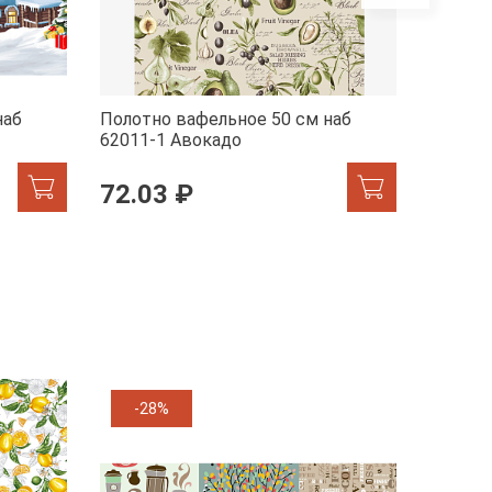
наб
Полотно вафельное 50 см наб
Полотн
62011-1 Авокадо
29278-
72.03 ₽
72.0
-28%
-11