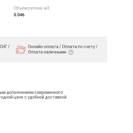
Объем рулона, м3:
0.046
СНГ /
Онлайн-оплата / Оплата по счету /
Оплата наличными
чным дополнением современного
годной цене с удобной доставкой