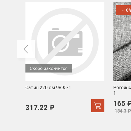
-10
Скоро закончится
Сатин 220 см 9895-1
Рогожка
1
165 
317.22 ₽
184.3 ₽