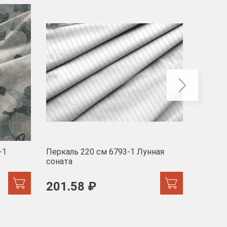
-40
-1
Перкаль 220 см 6793-1 Лунная
Муслин
соната
103 
201.58 ₽
171.44