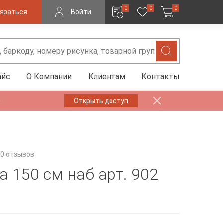
0
0
0
язаться
Войти
айс
О Компании
Клиентам
Контакты
✨
Открыть доступ
0 отзывов
а 150 см наб арт. 902