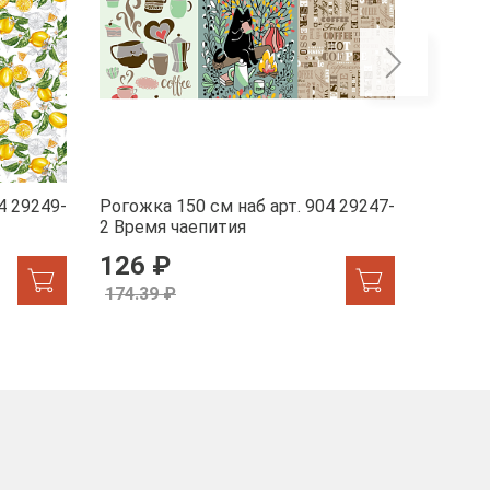
4 29249-
Рогожка 150 см наб арт. 904 29247-
Рогожка
2 Время чаепития
1 Жар-
126 ₽
155.
174.39 ₽
174.39