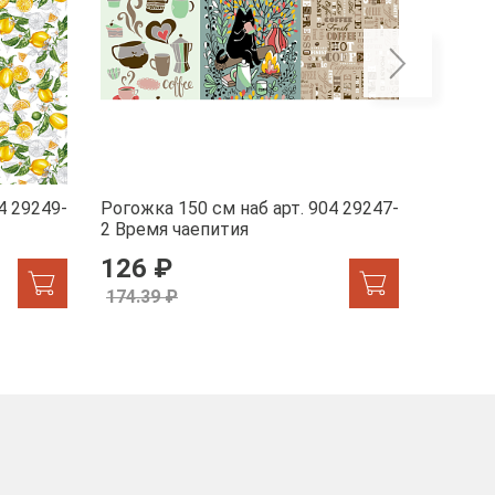
4 29249-
Рогожка 150 см наб арт. 904 29247-
Рогожка
2 Время чаепития
1 Жар-
126 ₽
155.
174.39 ₽
174.39