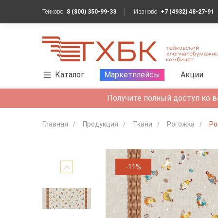
Тейково
8 (800) 350-99-33
Иваново
+7 (4932) 48-27-91
Каталог
Маркетплейсы
Акции
Получите полный доступ ко в
Главная
Продукция
Ткани
Рогожка
Ро
-11%