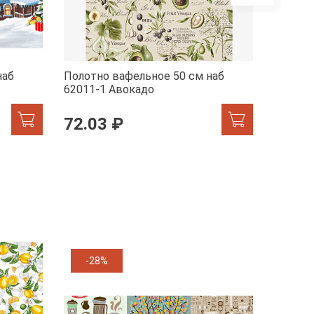
наб
Полотно вафельное 50 см наб
Полотн
62011-1 Авокадо
29278-
72.03 ₽
72.0
-28%
-11