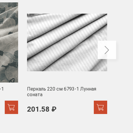
-40
-1
Перкаль 220 см 6793-1 Лунная
Муслин
соната
103 
201.58 ₽
171.44