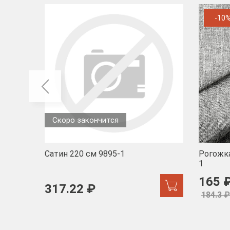
-10
Скоро закончится
Сатин 220 см 9895-1
Рогожка
1
165 
317.22 ₽
184.3 ₽