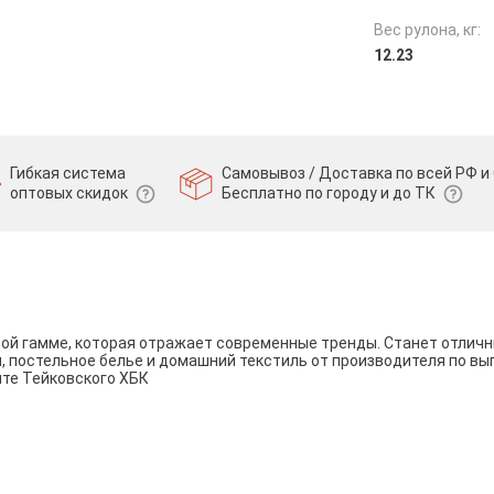
Вес рулона, кг:
12.23
Гибкая система
Самовывоз / Доставка по всей РФ и 
оптовых скидок
Бесплатно по городу и до ТК
вой гамме, которая отражает современные тренды. Станет отли
и, постельное белье и домашний текстиль от производителя по вы
йте Тейковского ХБК