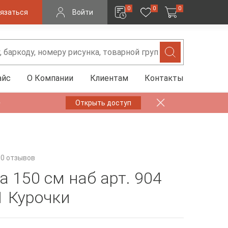
0
0
0
язаться
Войти
айс
О Компании
Клиентам
Контакты
✨
Открыть доступ
0 отзывов
а 150 см наб арт. 904
1 Курочки