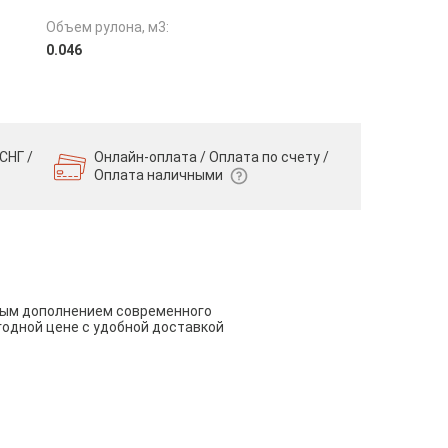
Объем рулона, м3:
0.046
СНГ /
Онлайн-оплата / Оплата по счету /
Оплата наличными
чным дополнением современного
годной цене с удобной доставкой