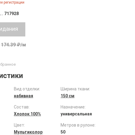
е регистрации
717928
174.39 ₽/м
истики
Вид отделки:
Ширина ткани:
набивная
150 см
Состав:
Назначение:
Хлопок 100%
универсальная
Цвет:
Метров в рулоне:
Мультиколор
50