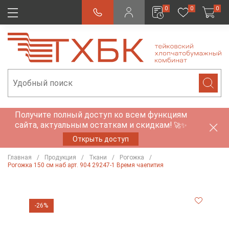
0
0
0
Получите полный доступ ко всем функциям
сайта, актуальным остаткам и скидкам!
🚀✨
Открыть доступ
Главная
Продукция
Ткани
Рогожка
Рогожка 150 см наб арт. 904 29247-1 Время чаепития
-26%