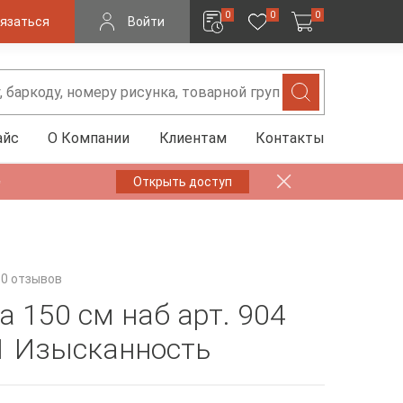
0
0
0
язаться
Войти
айс
О Компании
Клиентам
Контакты
✨
Открыть доступ
0 отзывов
а 150 см наб арт. 904
1 Изысканность