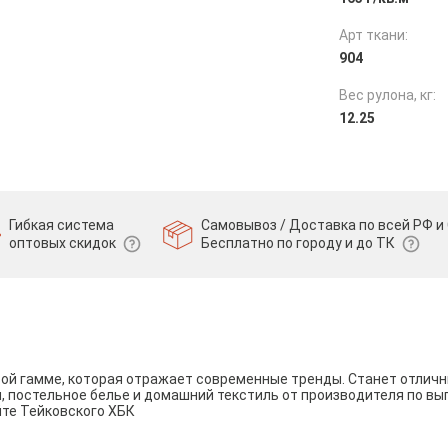
Арт ткани:
904
Вес рулона, кг:
12.25
Гибкая система
Самовывоз / Доставка по всей РФ и 
оптовых скидок
Бесплатно по городу и до ТК
вой гамме, которая отражает современные тренды. Станет отли
и, постельное белье и домашний текстиль от производителя по вы
йте Тейковского ХБК