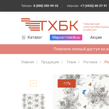
Тейково
8 (800) 350-99-33
Иваново
+7 (4932) 48-27-91
Каталог
Маркетплейсы
Акции
Получите полный доступ ко в
Главная
Продукция
Ткани
Рогожка
Ро
-11%