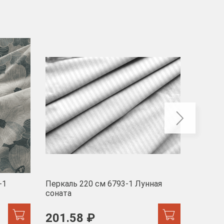
-40
-1
Перкаль 220 см 6793-1 Лунная
Муслин
соната
103 
201.58 ₽
171.44