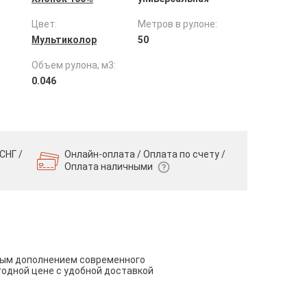
Цвет:
Метров в рулоне:
Мультиколор
50
Объем рулона, м3:
0.046
СНГ /
Онлайн-оплата / Оплата по счету /
Оплата наличными
чным дополнением современного
годной цене с удобной доставкой