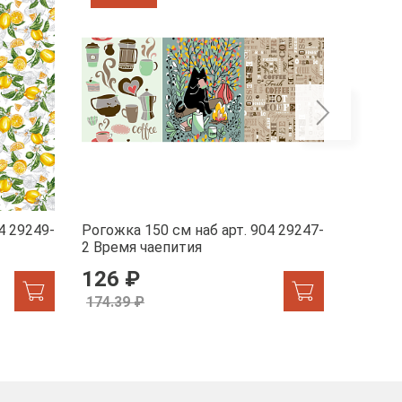
4 29249-
Рогожка 150 см наб арт. 904 29247-
Рогожка
2 Время чаепития
1 Жар-
126 ₽
155.
174.39 ₽
174.39