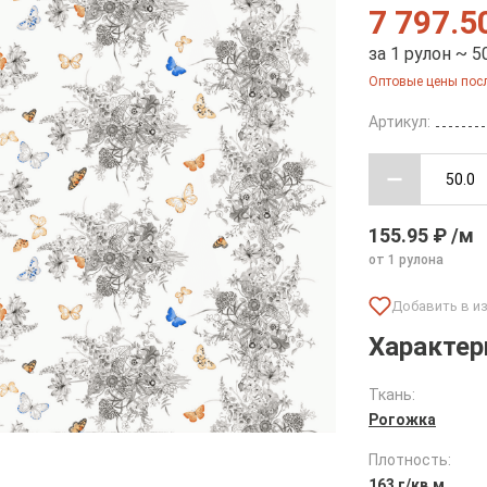
7 797.5
за 1 рулон ~ 5
Оптовые цены посл
Артикул:
155.95 ₽ /м
от 1 рулона
Характер
Ткань:
Рогожка
Плотность:
163 г/кв.м