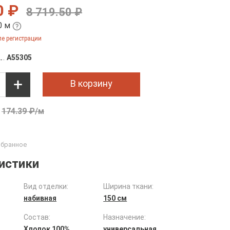
0 ₽
8 719.50 ₽
0 м
е регистрации
A55305
В корзину
174.39 ₽/м
истики
Вид отделки:
Ширина ткани:
набивная
150 см
Состав:
Назначение:
Хлопок 100%
универсальная