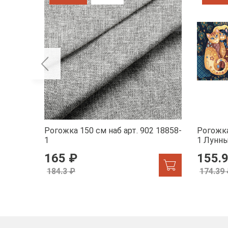
Рогожка 150 см наб арт. 902 18858-
Рогожка
1
1 Лунн
165 ₽
155.
184.3 ₽
174.39