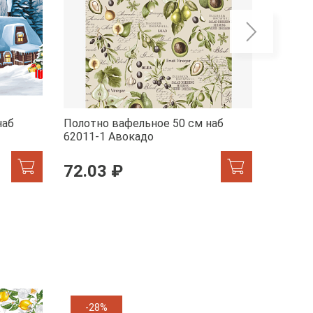
наб
Полотно вафельное 50 см наб
Полотн
62011-1 Авокадо
29278-
72.03 ₽
72.0
-28%
-11