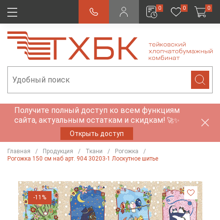
0
0
0
Получите полный доступ ко всем функциям
сайта, актуальным остаткам и скидкам!
🚀✨
Открыть доступ
Главная
Продукция
Ткани
Рогожка
Рогожка 150 см наб арт. 904 30203-1 Лоскутное шитье
-11%