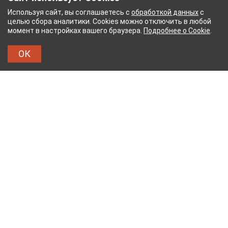
Используя сайт, вы соглашаетесь с
обработкой данных
с
целью сбора аналитики. Cookies можно отключить в любой
момент в настройках вашего браузера.
Подробнее о Cookie
.
ОК
ЫЙ КОМБИНАТ
ТЕЙКОВСКИЙ ХЛОПЧАТОБУМА
ТХБК
Тейковский хлопчатобумажный комбинат – современное
текстильное предприятие России полного
производственного цикла, оснащенное новейшим
оборудованием.