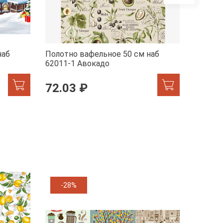
наб
Полотно вафельное 50 см наб
Полотн
62011-1 Авокадо
29278-
72.03 ₽
72.0
-28%
-11