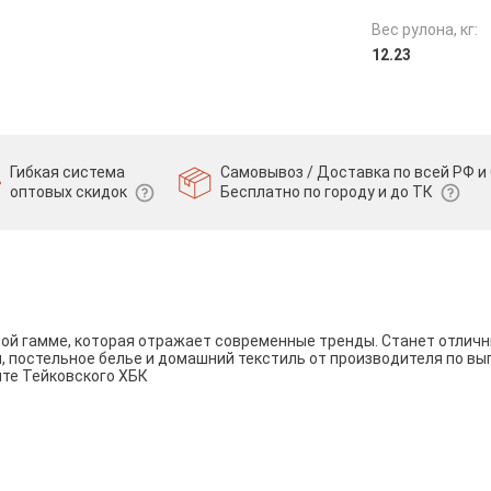
Вес рулона, кг:
12.23
Гибкая система
Самовывоз / Доставка по всей РФ и 
оптовых скидок
Бесплатно по городу и до ТК
вой гамме, которая отражает современные тренды. Станет отли
и, постельное белье и домашний текстиль от производителя по вы
йте Тейковского ХБК