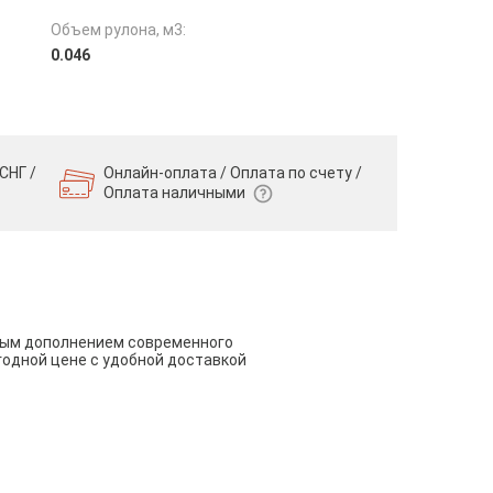
Объем рулона, м3:
0.046
СНГ /
Онлайн-оплата / Оплата по счету /
Оплата наличными
чным дополнением современного
годной цене с удобной доставкой