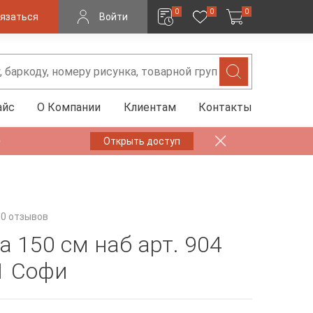
0
0
0
язаться
Войти
айс
О Компании
Клиентам
Контакты
✨
Открыть доступ
0 отзывов
а 150 см наб арт. 904
1 Софи