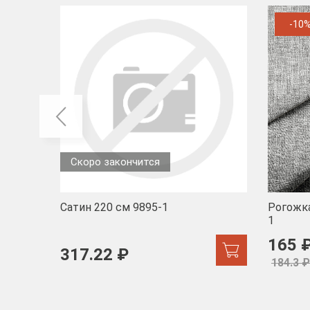
-10
Скоро закончится
Сатин 220 см 9895-1
Рогожка
1
165 
317.22 ₽
184.3 ₽