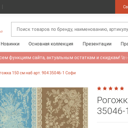
Св
Новинки
Основная коллекция
Презентации
Пр
сем функциям сайта, актуальным остаткам и скидкам!
🚀
гожка 150 см наб арт. 904 35046-1 Софи
Рогожк
35046-