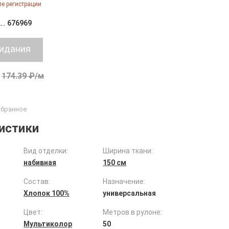
е регистрации
676969
174.39 ₽/м
истики
Вид отделки:
Ширина ткани:
набивная
150 см
Состав:
Назначение:
Хлопок 100%
универсальная
Цвет:
Метров в рулоне:
Мультиколор
50