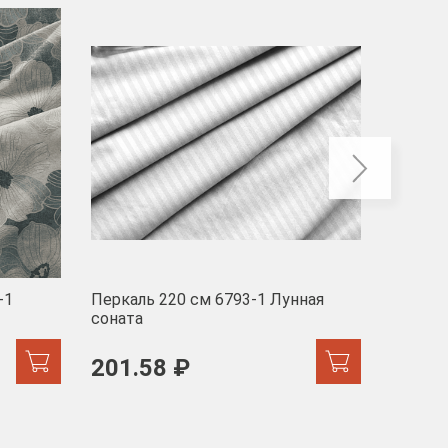
-40
-1
Перкаль 220 см 6793-1 Лунная
Муслин
соната
103 
201.58 ₽
171.44