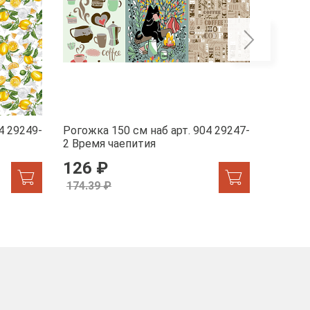
4 29249-
Рогожка 150 см наб арт. 904 29247-
Рогожка
2 Время чаепития
1 Жар-
126 ₽
155.
174.39 ₽
174.39