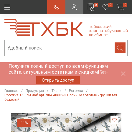
0
0
0
Получите полный доступ ко всем функциям
сайта, актуальным остаткам и скидкам!
🚀✨
Открыть доступ
Главная
Продукция
Ткани
Рогожка
Рогожка 150 см наб арт. 904 40602-3 Елочные золотые игрушки №1
бежевый
-11%