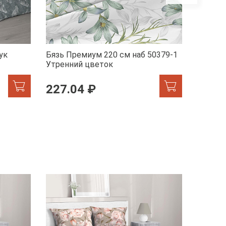
ук
Бязь Премиум 220 см наб 50379-1
Бязь П
Утренний цветок
Эстети
227.04 ₽
227.