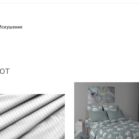
 Искушение
ют