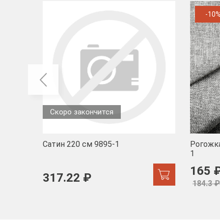
-10
Скоро закончится
Сатин 220 см 9895-1
Рогожка
1
165 
317.22 ₽
184.3 ₽