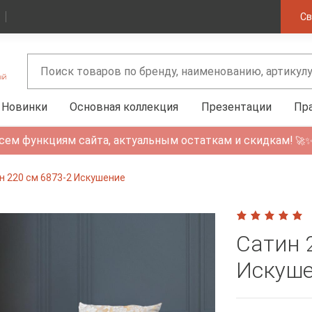
Св
Новинки
Основная коллекция
Презентации
Пр
сем функциям сайта, актуальным остаткам и скидкам!
🚀
н 220 см 6873-2 Искушение
Сатин 
Искуш