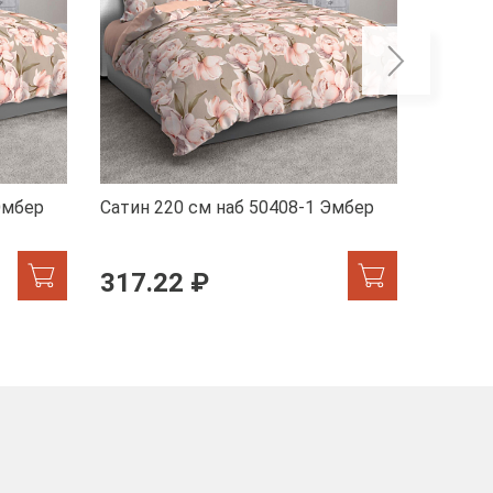
Эмбер
Сатин 220 см наб 50408-1 Эмбер
Сатин 
317.22 ₽
317.