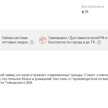
Вес рулона, кг:
8.71
Гибкая система
Самовывоз / Доставка по всей РФ и 
оптовых скидок
Бесплатно по городу и до ТК
вой гамме, которая отражает современные тренды. Станет отли
и, постельное белье и домашний текстиль от производителя по вы
йте Тейковского ХБК