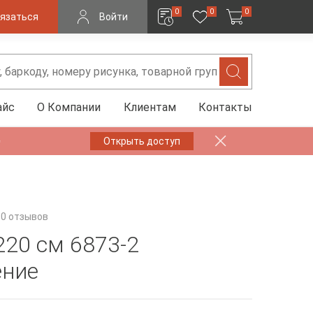
0
0
0
язаться
Войти
айс
О Компании
Клиентам
Контакты
✨
Открыть доступ
0 отзывов
220 см 6873-2
ение