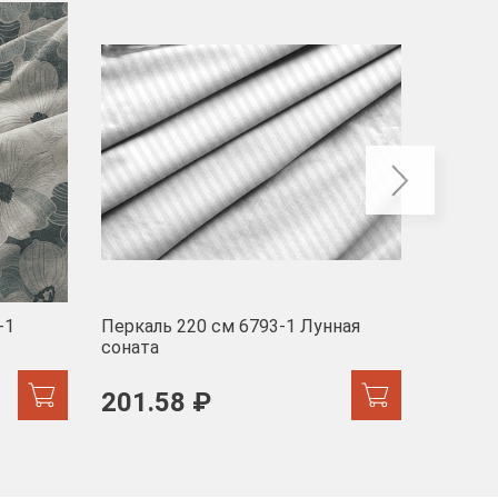
-40
-1
Перкаль 220 см 6793-1 Лунная
Муслин
соната
103 
201.58 ₽
171.44