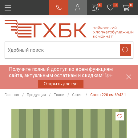
0
0
0
Получите полный доступ ко всем функциям
сайта, актуальным остаткам и скидкам!
🚀✨
Открыть доступ
Главная
Продукция
Ткани
Сатин
Сатин 220 см 6942-1