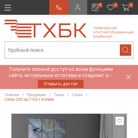
0
0
0
Получите полный доступ ко всем функциям
сайта, актуальным остаткам и скидкам!
🚀✨
Открыть доступ
Главная
Продукция
Ткани
Сатин
Сатин 220 см 7162-1 Котики