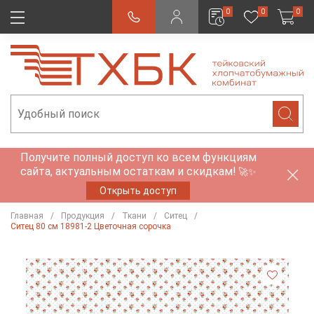
0
0
0
Получите полный доступ ко всем функциям
сайта, актуальным остаткам и скидкам!
🚀✨
Открыть доступ
Главная
Продукция
Ткани
Ситец
Ситец 80 см 18981-2 Цветочная сорочка