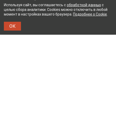
Используя сайт, вы соглашаетесь с
обработкой данных
с
целью сбора аналитики. Cookies можно отключить в любой
момент в настройках вашего браузера.
Подробнее о Cookie
.
ОК
УМАЖНЫЙ КОМБИНАТ
ТЕЙКОВСКИЙ ХЛОПЧАТ
ТХБК
Тейковский хлопчатобумажный комбинат – современное
текстильное предприятие России полного
производственного цикла, оснащенное новейшим
оборудованием.