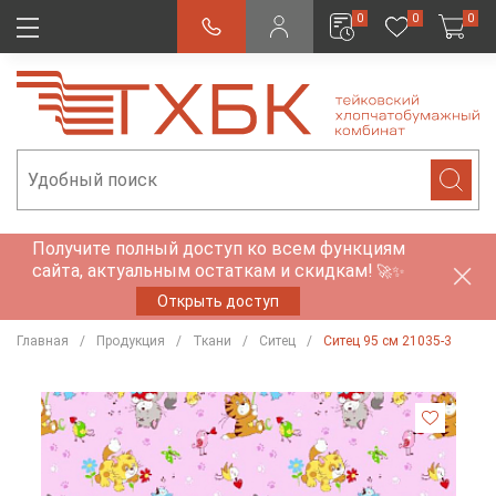
0
0
0
Получите полный доступ ко всем функциям
сайта, актуальным остаткам и скидкам!
🚀✨
Открыть доступ
Главная
Продукция
Ткани
Ситец
Ситец 95 см 21035-3