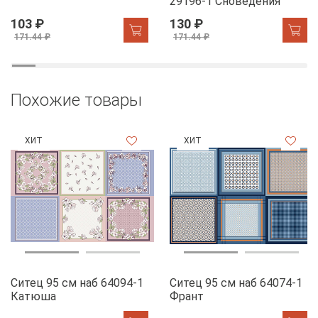
29196-1 Сноведения
103 ₽
130 ₽
171.44 ₽
171.44 ₽
Похожие товары
ХИТ
ХИТ
Ситец 95 см наб 64094-1
Ситец 95 см наб 64074-1
Катюша
Франт