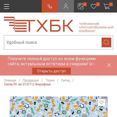
0
0
0
Получите полный доступ ко всем функциям
сайта, актуальным остаткам и скидкам!
🚀✨
Открыть доступ
Главная
Продукция
Ткани
Ситец
Ситец 95 см 21317-2 Жирафики