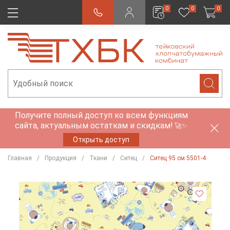
0
0
0
Получите полный доступ ко всем функциям
сайта, актуальным остаткам и скидкам!
🚀✨
Открыть доступ
Главная
Продукция
Ткани
Ситец
Ситец 95 см 5501-4