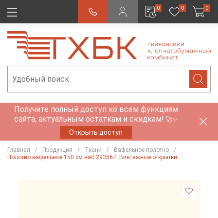
0
0
0
Получите полный доступ ко всем функциям
сайта, актуальным остаткам и скидкам!
🚀✨
Открыть доступ
Главная
Продукция
Ткани
Вафельное полотно
Полотно вафельное 150 см наб 29356-1 Винтажные открытки