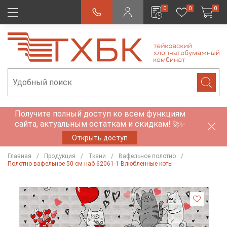
0
0
0
Получите полный доступ ко всем функциям
сайта, актуальным остаткам и скидкам!
🚀✨
Открыть доступ
Главная
Продукция
Ткани
Вафельное полотно
Полотно вафельное 50 см наб 62061-1 Влюбленные коты