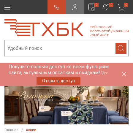
0
0
0
Получите полный доступ ко всем функциям
сайта, актуальным остаткам и скидкам!
🚀✨
Открыть доступ
Главная
Акции