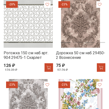
-28%
-23%
Рогожка 150 см наб арт.
Дорожка 50 см наб 29450-
904 29475-1 Скарлет
2 Вознесение
126 ₽
75 ₽
174.39 ₽
97.76 ₽
-23%
-23%