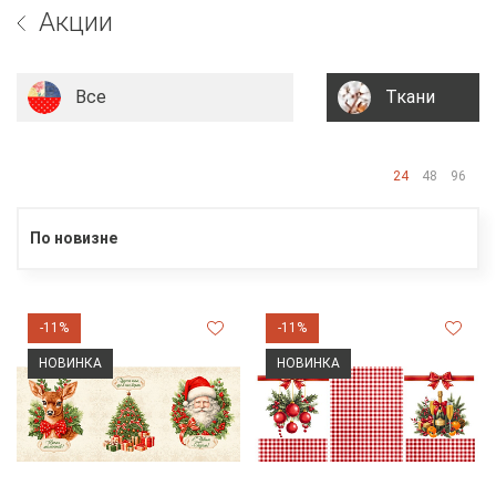
Акции
Все
Ткани
24
48
96
По новизне
-11%
-11%
НОВИНКА
НОВИНКА