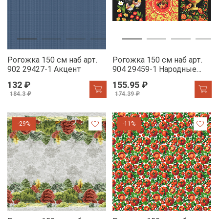
Рогожка 150 см наб арт.
Рогожка 150 см наб арт.
902 29427-1 Акцент
904 29459-1 Народные
промыслы
132 ₽
155.95 ₽
184.3 ₽
174.39 ₽
-29%
-11%