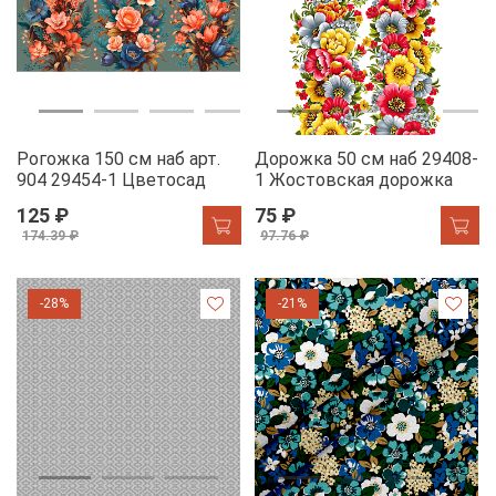
Рогожка 150 см наб арт.
Дорожка 50 см наб 29408-
904 29454-1 Цветосад
1 Жостовская дорожка
125 ₽
75 ₽
174.39 ₽
97.76 ₽
-28%
-21%