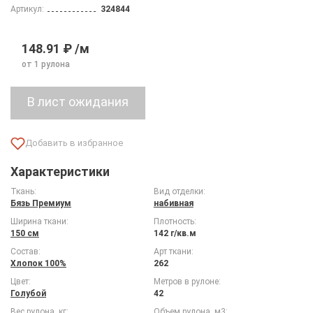
Артикул:
324844
148.91 ₽ /м
от 1 рулона
Характеристики
Ткань:
Вид отделки:
Бязь Премиум
набивная
Ширина ткани:
Плотность:
150 см
142 г/кв.м
Состав:
Арт ткани:
Хлопок 100%
262
Цвет:
Метров в рулоне:
Голубой
42
Вес рулона, кг:
Объем рулона, м3: