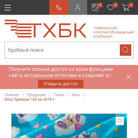
0
0
0
Получите полный доступ ко всем функциям
сайта, актуальным остаткам и скидкам!
🚀✨
Открыть доступ
Главная
Продукция
Ткани
Бязь
Бязь Премиум 150 см 4579-1