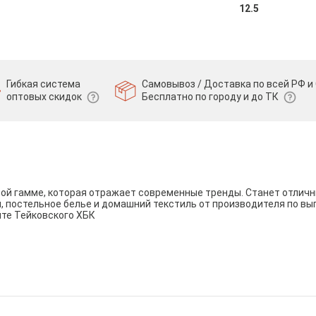
12.5
Гибкая система
Самовывоз / Доставка по всей РФ и 
оптовых скидок
Бесплатно по городу и до ТК
вой гамме, которая отражает современные тренды. Станет отли
и, постельное белье и домашний текстиль от производителя по вы
йте Тейковского ХБК