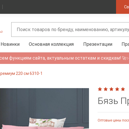
Св
Новинки
Основная коллекция
Презентации
Пр
сем функциям сайта, актуальным остаткам и скидкам!
🚀
Премиум 220 см 6310-1
Бязь П
Оптовые цены посл