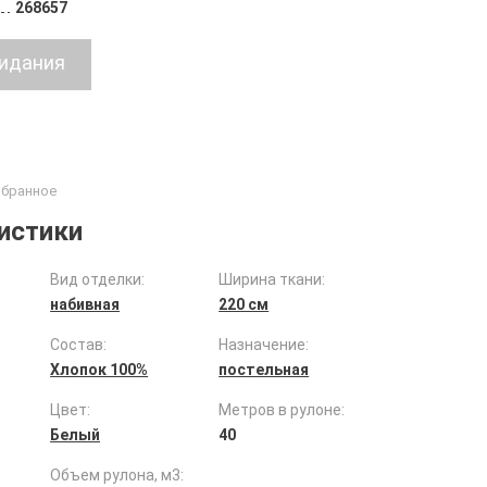
268657
истики
Вид отделки:
Ширина ткани:
набивная
220 см
Состав:
Назначение:
Хлопок 100%
постельная
Цвет:
Метров в рулоне:
Белый
40
Объем рулона, м3: