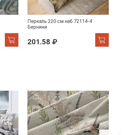
Перкаль 220 см наб 72114-4
Перкал
Бернини
Мрамор
201.58 ₽
201.
ХИТ