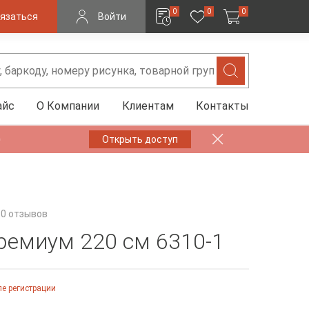
0
0
0
язаться
Войти
айс
О Компании
Клиентам
Контакты
✨
Открыть доступ
0 отзывов
ремиум 220 см 6310-1
е регистрации