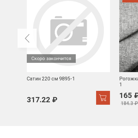
Скоро закончится
Сатин 220 см 9895-1
Рогожка
1
165 
317.22 ₽
184.3 ₽