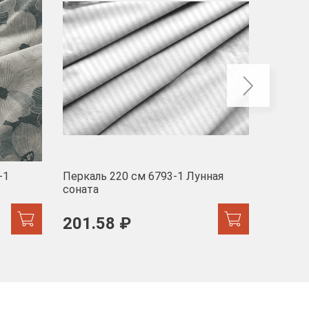
-1
Перкаль 220 см 6793-1 Лунная
Муслин
соната
103 
201.58 ₽
171.44