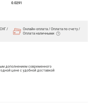
0.0291
СНГ /
Онлайн-оплата / Оплата по счету /
Оплата наличными
чным дополнением современного
годной цене с удобной доставкой