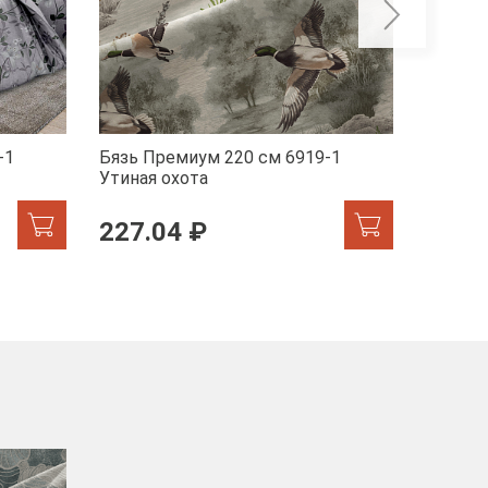
-1
Бязь Премиум 220 см 6919-1
Бязь П
Утиная охота
Марсел
227.04 ₽
227.
-40