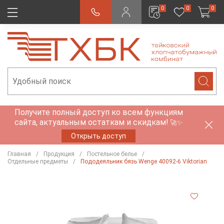
0
0
0
Получите полный доступ ко всем функциям
сайта, актуальным остаткам и скидкам!
🚀✨
Открыть доступ
Главная
Продукция
Постельное белье
Отдельные предметы
Пододеяльник бязь Wenge 40092-6 Viktorian