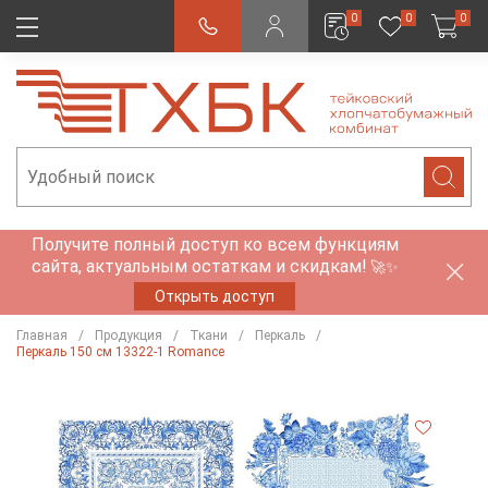
0
0
0
Получите полный доступ ко всем функциям
сайта, актуальным остаткам и скидкам!
🚀✨
Открыть доступ
Главная
Продукция
Ткани
Перкаль
Перкаль 150 см 13322-1 Romance