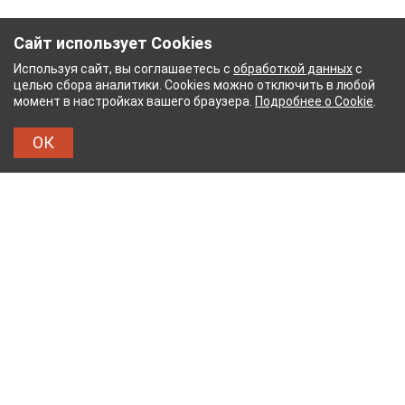
Сайт использует Cookies
Используя сайт, вы соглашаетесь с
обработкой данных
с
целью сбора аналитики. Cookies можно отключить в любой
момент в настройках вашего браузера.
Подробнее о Cookie
.
ОК
НЫЙ КОМБИНАТ
ТЕЙКОВСКИЙ ХЛОПЧАТОБУМ
ТХБК
Тейковский хлопчатобумажный комбинат – современное
текстильное предприятие России полного
производственного цикла, оснащенное новейшим