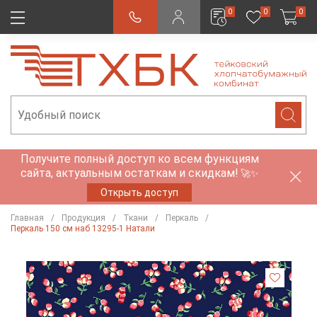
0
0
0
Получите полный доступ ко всем функциям
сайта, актуальным остаткам и скидкам!
🚀✨
Открыть доступ
Главная
Продукция
Ткани
Перкаль
Перкаль 150 см наб 13295-1 Натали