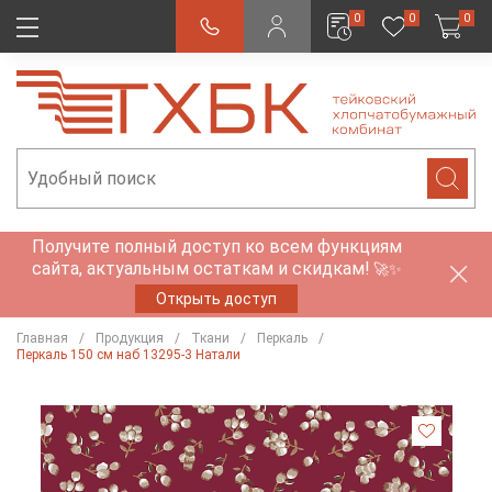
0
0
0
Получите полный доступ ко всем функциям
сайта, актуальным остаткам и скидкам!
🚀✨
Открыть доступ
Главная
Продукция
Ткани
Перкаль
Перкаль 150 см наб 13295-3 Натали