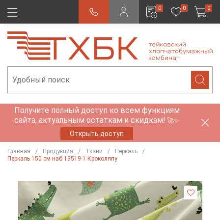
0
0
0
Получите полный доступ ко всем функциям
сайта, актуальным остаткам и скидкам!
🚀✨
Открыть доступ
Главная
Продукция
Ткани
Перкаль
Перкаль 150 см наб 13519-1 Кроколяпу