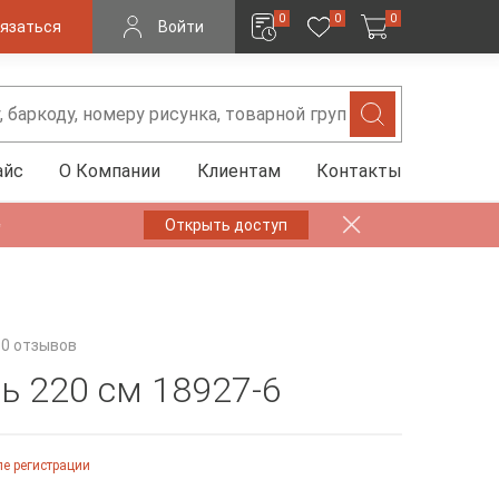
0
0
0
язаться
Войти
айс
О Компании
Клиентам
Контакты
✨
Открыть доступ
0 отзывов
ь 220 см 18927-6
е регистрации