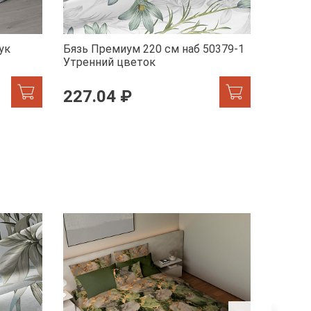
ук
Бязь Премиум 220 см наб 50379-1
Бельев
Утренний цветок
41072-
227.04 ₽
246.