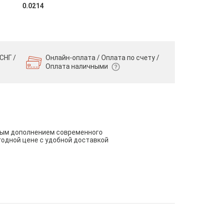
0.0214
СНГ /
Онлайн-оплата / Оплата по счету /
Оплата наличными
чным дополнением современного
годной цене с удобной доставкой