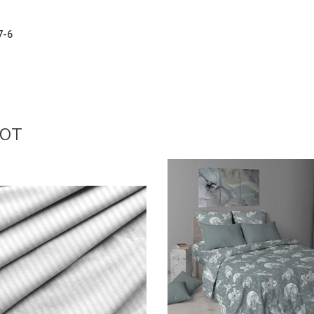
7-6
ют