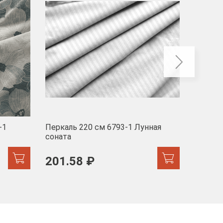
-1
Перкаль 220 см 6793-1 Лунная
Муслин
соната
103 
201.58 ₽
171.44