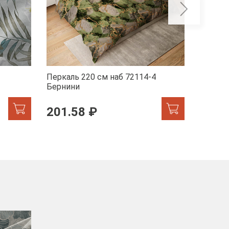
Перкаль 220 см наб 72114-4
Перкал
Бернини
Мрамор
201.58 ₽
201.
-40