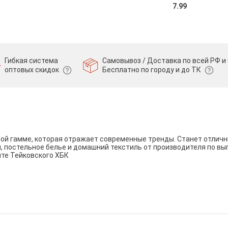
7.99
Гибкая система
Самовывоз / Доставка по всей РФ и 
оптовых скидок
Бесплатно по городу и до ТК
вой гамме, которая отражает современные тренды. Станет отли
и, постельное белье и домашний текстиль от производителя по вы
йте Тейковского ХБК