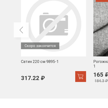
Скоро закончится
Сатин 220 см 9895-1
Рогожка
1
165 
317.22 ₽
184.3 ₽