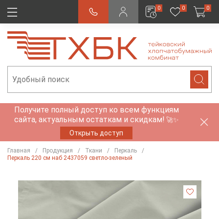
0
0
0
Получите полный доступ ко всем функциям
сайта, актуальным остаткам и скидкам!
🚀✨
Открыть доступ
Главная
Продукция
Ткани
Перкаль
Перкаль 220 см наб 2437059 светло-зеленый