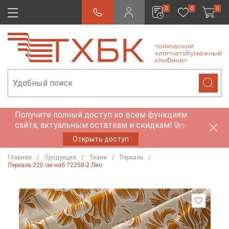
0
0
0
Получите полный доступ ко всем функциям
сайта, актуальным остаткам и скидкам!
🚀✨
Открыть доступ
Главная
Продукция
Ткани
Перкаль
Перкаль 220 см наб 72258-2 Лио