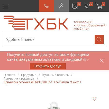
0
0
0
Получите полный доступ ко всем функциям
сайта, актуальным остаткам и скидкам!
🚀✨
Открыть доступ
Главная
Продукция
Кухонный текстиль
Прихватки и рукавицы
Прихватка рогожка WENGE 60050-1 The Garden of words