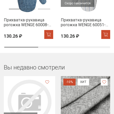
Скоро закончится
Прихватка-рукавица
Прихватка-рукавица
рогожка WENGE 60008-11
рогожка WENGE 60051-1
Juliet denim
The Garden of words
130.26 ₽
130.26 ₽
Вы недавно смотрели
-10%
ХИТ