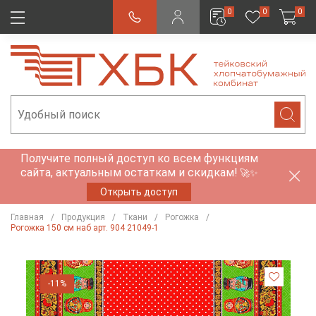
0
0
0
Получите полный доступ ко всем функциям
сайта, актуальным остаткам и скидкам!
🚀✨
Открыть доступ
Главная
Продукция
Ткани
Рогожка
Рогожка 150 см наб арт. 904 21049-1
-11%