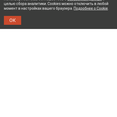
целью сбора аналитики. Cookies можно отключить в любой
момент в настройках вашего браузера.
Подробнее о Cookie
.
ОК
УМАЖНЫЙ КОМБИНАТ
ТЕЙКОВСКИЙ ХЛОПЧАТ
ТХБК
Тейковский хлопчатобумажный комбинат – современное
текстильное предприятие России полного
производственного цикла, оснащенное новейшим
оборудованием.