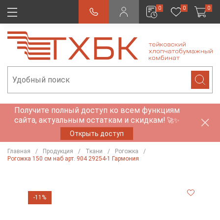
0
0
0
Получите полный доступ ко всем функциям
сайта, актуальным остаткам и скидкам!
🚀✨
Открыть доступ
Главная
Продукция
Ткани
Рогожка
Рогожка 150 см наб арт. 904 29254-1 Гармония
-11%