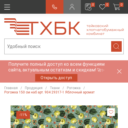
0
0
0
Получите полный доступ ко всем функциям
сайта, актуальным остаткам и скидкам!
🚀✨
Открыть доступ
Главная
Продукция
Ткани
Рогожка
Рогожка 150 см наб арт. 904 29317-1 Яблочный аромат
-11%