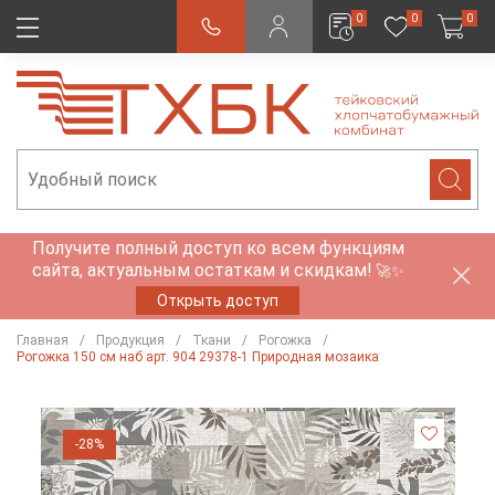
0
0
0
Получите полный доступ ко всем функциям
сайта, актуальным остаткам и скидкам!
🚀✨
Открыть доступ
Главная
Продукция
Ткани
Рогожка
Рогожка 150 см наб арт. 904 29378-1 Природная мозаика
-28%